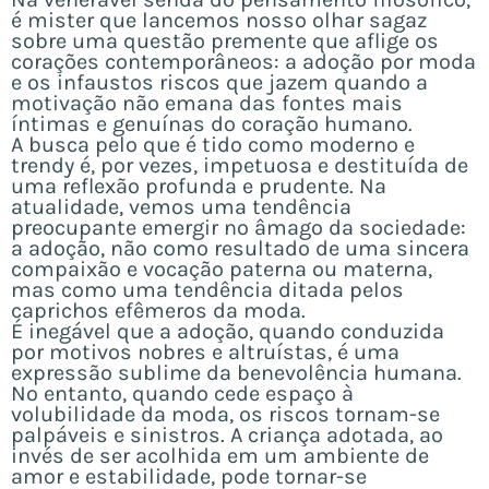
é mister que lancemos nosso olhar sagaz
sobre uma questão premente que aflige os
corações contemporâneos: a adoção por moda
e os infaustos riscos que jazem quando a
motivação não emana das fontes mais
íntimas e genuínas do coração humano.
A busca pelo que é tido como moderno e
trendy é, por vezes, impetuosa e destituída de
uma reflexão profunda e prudente. Na
atualidade, vemos uma tendência
preocupante emergir no âmago da sociedade:
a adoção, não como resultado de uma sincera
compaixão e vocação paterna ou materna,
mas como uma tendência ditada pelos
caprichos efêmeros da moda.
É inegável que a adoção, quando conduzida
por motivos nobres e altruístas, é uma
expressão sublime da benevolência humana.
No entanto, quando cede espaço à
volubilidade da moda, os riscos tornam-se
palpáveis e sinistros. A criança adotada, ao
invés de ser acolhida em um ambiente de
amor e estabilidade, pode tornar-se