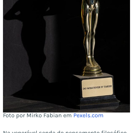
Foto por Mirko Fabian em
Pexels.com
Na venerável senda do pensamento filosófico,